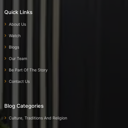
Quick Links
About Us
Watch
Blogs
Our Team
Be Part Of The Story
Contact Us
Blog Categories
Culture, Traditions And Religion